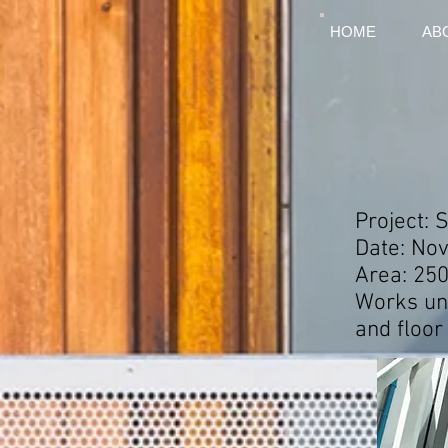
HOME
AB
Project: 
Date: No
Area: 250
Works und
and floor