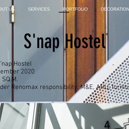
OUT US
SERVICES
PORTFOLIO
DECORATION
S'nap Hostel
S'nap Hostel
vember 2020
 SQ.M.
er Renomax responsibility: M&E, AHU, furnitu