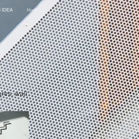
 IDEA
More
res, wall