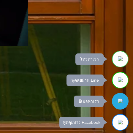
โทรหาเรา
พูดคุยผ่าน Line
อีเมลหาเรา
พูดคุยทาง Facebook